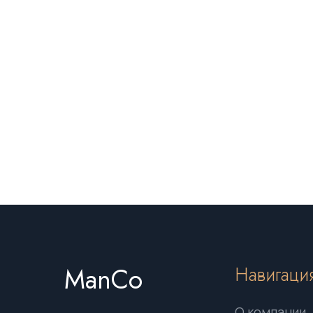
ManCo
Навигаци
О компании