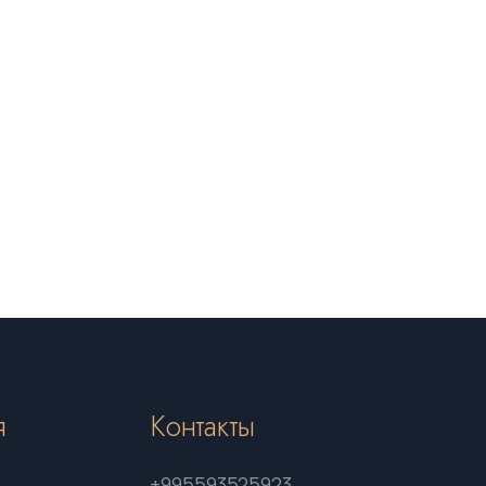
я
Контакты
+995593525923