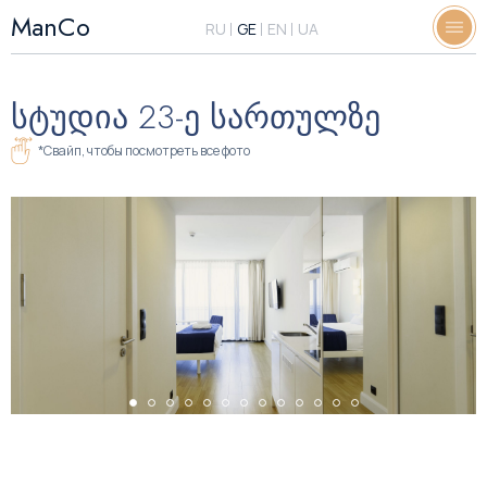
ManCo
RU
GE
EN
UA
ᲡᲢᲣᲓᲘᲐ 23-Ე ᲡᲐᲠᲗᲣᲚᲖᲔ
*Свайп, чтобы посмотреть все фото