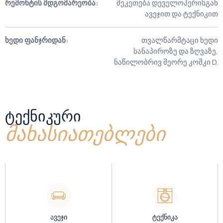
რემონტის მდგომარეობა:
შეკეთება დეველოპერისგან
ავეჯით და ტექნიკით
ხედი ფანჯრიდან:
თვალწარმტაცი ხედი
სანაპიროზე და ზღვაზე,
ნაწილობრივ მეორე კოშკი D.
ᲢᲔᲥᲜᲘᲙᲣᲠᲘ
მახასიათებლები
ავეჯი
ტექნიკა