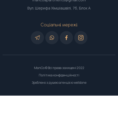
Вул. Шерифа Хімшіашвілі, 7б, Блок А
Соціальні мережі
ManCo © Всі права захищені 2022
Політика конфіденційності
Зроблено з душею агенцією welldone