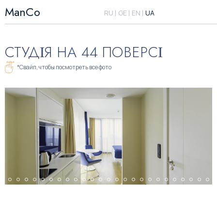
ManCo
RU
GE
EN
UA
СТУДІЯ НА 44 ПОВЕРСІ
*Свайп, чтобы посмотреть все фото