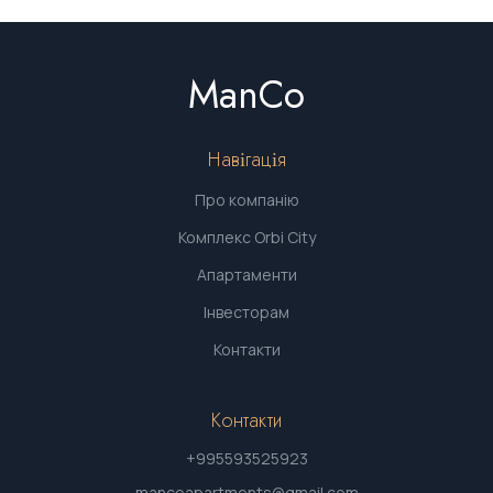
ManCo
Навігація
Про компанію
Комплекс Orbi City
Апартаменти
Інвесторам
Контакти
Контакти
+995593525923
mancoapartments@gmail.com