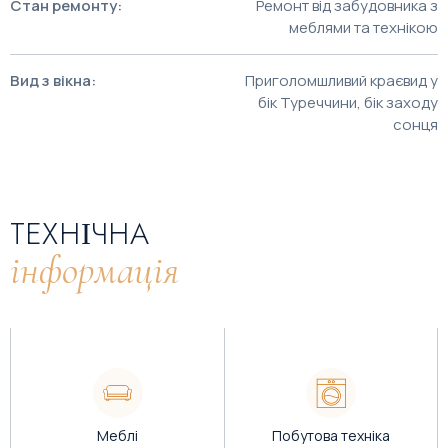
Стан ремонту:
Ремонт від забудовника з
меблями та технікою
Вид з вікна:
Приголомшливий краєвид у
бік Туреччини, бік заходу
сонця
ТЕХНІЧНА
інформація
Меблі
Побутова техніка